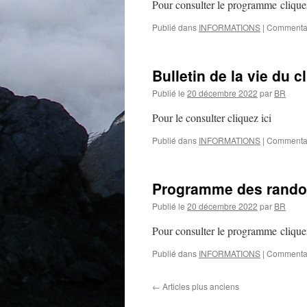
Pour consulter le programme cliquez
Publié dans
INFORMATIONS
|
Commentai
Bulletin de la vie du c
Publié le
20 décembre 2022
par
BR
Pour le consulter cliquez ici
Publié dans
INFORMATIONS
|
Commentai
Programme des randon
Publié le
20 décembre 2022
par
BR
Pour consulter le programme cliquez
Publié dans
INFORMATIONS
|
Commentai
←
Articles plus anciens