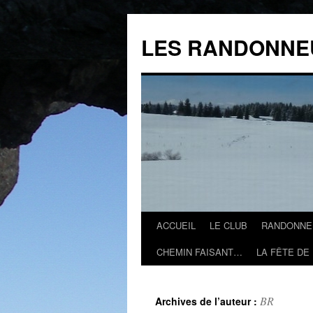
Aller
au
LES RANDONNE
contenu
ACCUEIL
LE CLUB
RANDONNE
CHEMIN FAISANT…
LA FÊTE DE
BR
Archives de l’auteur :