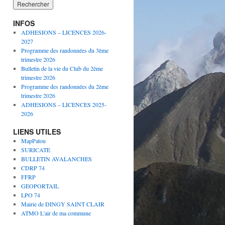
INFOS
ADHESIONS – LICENCES 2026-
2027
Programme des randonnées du 3ème
trimestre 2026
Bulletin de la vie du Club du 2ème
trimestre 2026
Programme des randonnées du 2ème
trimestre 2026
ADHESIONS – LICENCES 2025-
2026
LIENS UTILES
MapPatou
SURICATE
BULLETIN AVALANCHES
CDRP 74
FFRP
GEOPORTAIL
LPO 74
Mairie de DINGY SAINT CLAIR
ATMO L'air de ma commune