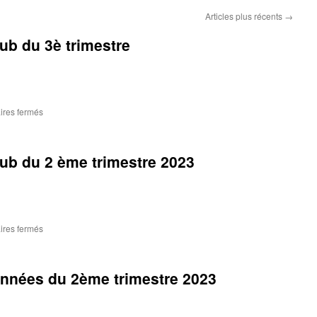
Articles plus récents
→
lub du 3è trimestre
sur
res fermés
Bulletin
de
la
club du 2 ème trimestre 2023
vie
du
club
du
3è
trimestre
sur
res fermés
Bulletin
de
la
nnées du 2ème trimestre 2023
vie
du
club
du