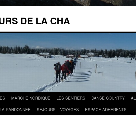
URS DE LA CHA
ES
MARCHE NORDIQUE
LES SENTIERS
DANSE COUNTRY
A
 LA RANDONNEE
SEJOURS – VOYAGES
ESPACE ADHERENTS