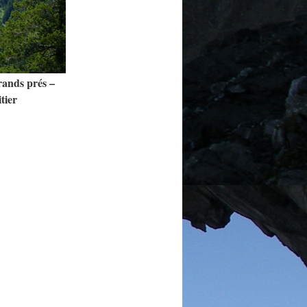
ands prés –
tier