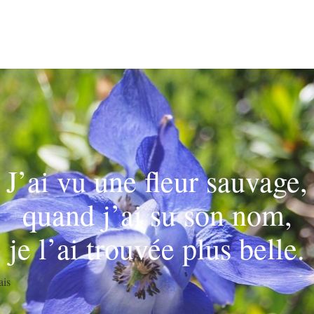
J’ai vu une fleur sauvage,
quand j’ai su son nom,
je l’ai trouvée plus belle.
ais