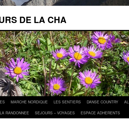
URS DE LA CHA
ES
MARCHE NORDIQUE
LES SENTIERS
DANSE COUNTRY
A
 LA RANDONNEE
SEJOURS – VOYAGES
ESPACE ADHERENTS