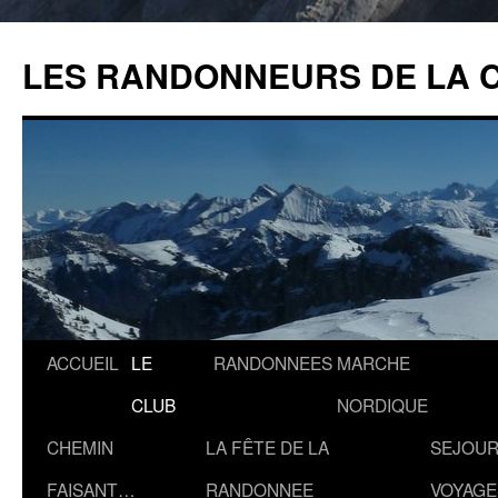
Aller
au
LES RANDONNEURS DE LA 
contenu
ACCUEIL
LE
RANDONNEES
MARCHE
CLUB
NORDIQUE
CHEMIN
LA FÊTE DE LA
SEJOUR
FAISANT…
RANDONNEE
VOYAGE