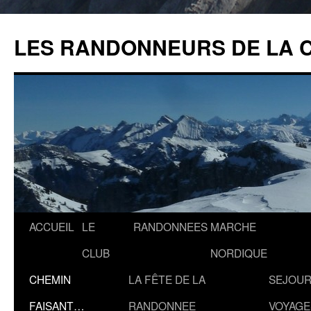
Aller
au
LES RANDONNEURS DE LA 
contenu
ACCUEIL
LE
RANDONNEES
MARCHE
CLUB
NORDIQUE
CHEMIN
LA FÊTE DE LA
SEJOUR
FAISANT…
RANDONNEE
VOYAGE