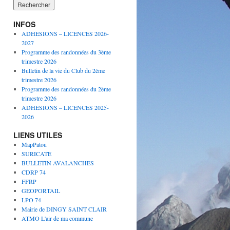
INFOS
ADHESIONS – LICENCES 2026-
2027
Programme des randonnées du 3ème
trimestre 2026
Bulletin de la vie du Club du 2ème
trimestre 2026
Programme des randonnées du 2ème
trimestre 2026
ADHESIONS – LICENCES 2025-
2026
LIENS UTILES
MapPatou
SURICATE
BULLETIN AVALANCHES
CDRP 74
FFRP
GEOPORTAIL
LPO 74
Mairie de DINGY SAINT CLAIR
ATMO L'air de ma commune