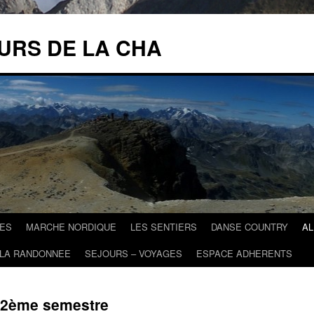
URS DE LA CHA
ES
MARCHE NORDIQUE
LES SENTIERS
DANSE COUNTRY
A
 LA RANDONNEE
SEJOURS – VOYAGES
ESPACE ADHERENTS
2ème semestre