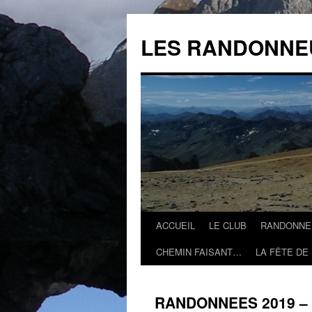
Aller
au
LES RANDONNE
contenu
ACCUEIL
LE CLUB
RANDONNE
CHEMIN FAISANT…
LA FÊTE DE
RANDONNEES 2019 – 