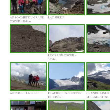
AU SOMMET DU GRAND
LAC SERRÙ
COCOR - 3034m
LE GRAND COCOR -
3034m
AU COL DE LA LOSE
GLACIER DES SOURCES
GRANDE AIGUIL
DE L'ISÈRE
ROUSSE - 3432m