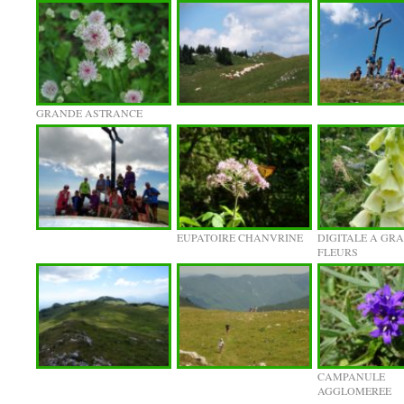
GRANDE ASTRANCE
EUPATOIRE CHANVRINE
DIGITALE A GR
FLEURS
CAMPANULE
AGGLOMEREE