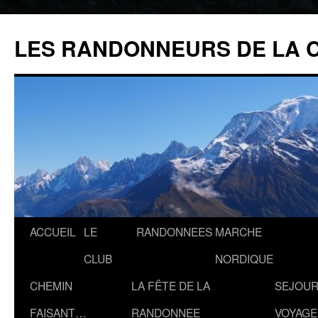
Aller
au
LES RANDONNEURS DE LA 
contenu
ACCUEIL
LE
RANDONNEES
MARCHE
CLUB
NORDIQUE
CHEMIN
LA FÊTE DE LA
SEJOUR
FAISANT…
RANDONNEE
VOYAGE