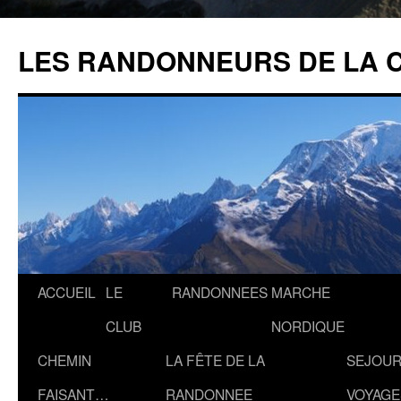
Aller
au
LES RANDONNEURS DE LA 
contenu
ACCUEIL
LE
RANDONNEES
MARCHE
CLUB
NORDIQUE
CHEMIN
LA FÊTE DE LA
SEJOUR
FAISANT…
RANDONNEE
VOYAGE