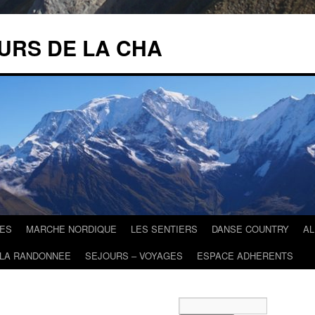
URS DE LA CHA
ES
MARCHE NORDIQUE
LES SENTIERS
DANSE COUNTRY
A
 LA RANDONNEE
SEJOURS – VOYAGES
ESPACE ADHERENTS