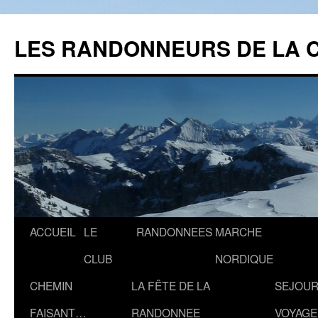
Aller
au
LES RANDONNEURS DE LA 
contenu
ACCUEIL
LE
RANDONNEES
MARCHE
CLUB
NORDIQUE
CHEMIN
LA FÊTE DE LA
SEJOUR
FAISANT…
RANDONNEE
VOYAGE