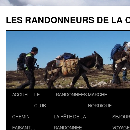
Aller
au
LES RANDONNEURS DE LA 
contenu
ACCUEIL
LE
RANDONNEES
MARCHE
CLUB
NORDIQUE
CHEMIN
LA FÊTE DE LA
SEJOUR
FAISANT…
RANDONNEE
VOYAGE