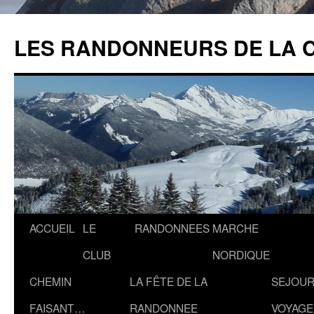
Aller
au
LES RANDONNEURS DE LA 
contenu
ACCUEIL
LE
RANDONNEES
MARCHE
CLUB
NORDIQUE
CHEMIN
LA FÊTE DE LA
SEJOUR
FAISANT…
RANDONNEE
VOYAGE