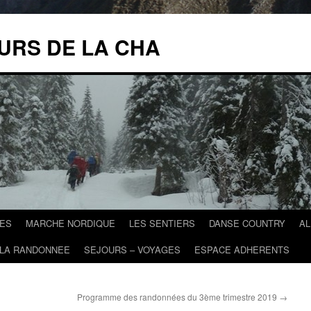
URS DE LA CHA
ES
MARCHE NORDIQUE
LES SENTIERS
DANSE COUNTRY
A
 LA RANDONNEE
SEJOURS – VOYAGES
ESPACE ADHERENTS
Programme des randonnées du 3ème trimestre 2019
→