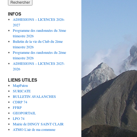
INFOS
ADHESIONS – LICENCES 2026-
2027
Programme des randonnées du 3ème
trimestre 2026
Bulletin de la vie du Club du 2ème
trimestre 2026
Programme des randonnées du 2ème
trimestre 2026
ADHESIONS – LICENCES 2025-
2026
LIENS UTILES
MapPatou
SURICATE
BULLETIN AVALANCHES
CDRP 74
FFRP
GEOPORTAIL
LPO 74
Mairie de DINGY SAINT CLAIR
ATMO L'air de ma commune