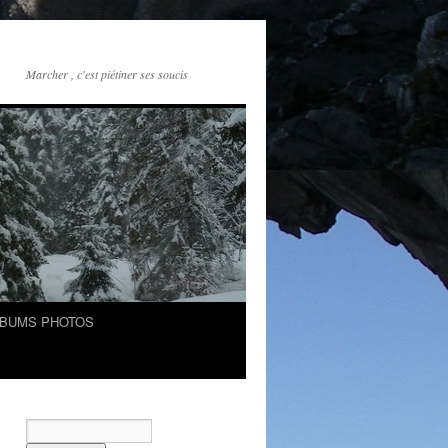
Marcher , c'est piétiner ses soucis
LBUMS PHOTOS