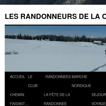
Aller
au
LES RANDONNEURS DE LA 
contenu
ACCUEIL
LE
RANDONNEES
MARCHE
CLUB
NORDIQUE
CHEMIN
LA FÊTE DE LA
SEJOUR
FAISANT…
RANDONNEE
VOYAGE