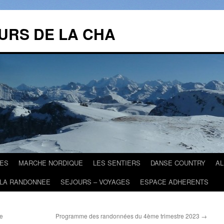
URS DE LA CHA
ES
MARCHE NORDIQUE
LES SENTIERS
DANSE COUNTRY
A
 LA RANDONNEE
SEJOURS – VOYAGES
ESPACE ADHERENTS
re
Programme des randonnées du 4ème trimestre 2023
→