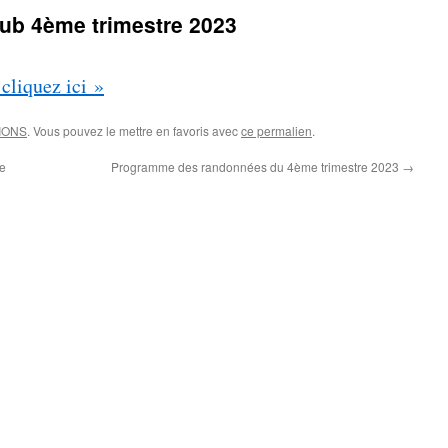
club 4ème trimestre 2023
 cliquez ici »
IONS
. Vous pouvez le mettre en favoris avec
ce permalien
.
re
Programme des randonnées du 4ème trimestre 2023
→