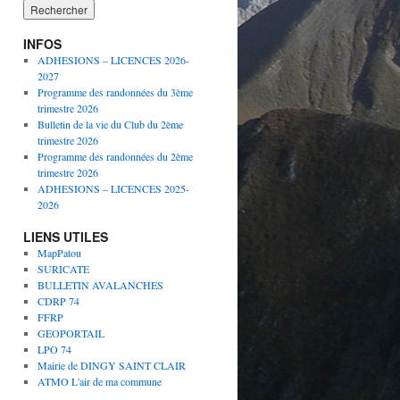
INFOS
ADHESIONS – LICENCES 2026-
2027
Programme des randonnées du 3ème
trimestre 2026
Bulletin de la vie du Club du 2ème
trimestre 2026
Programme des randonnées du 2ème
trimestre 2026
ADHESIONS – LICENCES 2025-
2026
LIENS UTILES
MapPatou
SURICATE
BULLETIN AVALANCHES
CDRP 74
FFRP
GEOPORTAIL
LPO 74
Mairie de DINGY SAINT CLAIR
ATMO L'air de ma commune