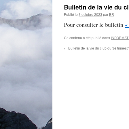
Bulletin de la vie du 
Publié le
3 octobre 2023
par
BR
Pour consulter le bulletin
«
Ce contenu a été publié dans
INFORMAT
←
Bulletin de la vie du club du 3è trimest